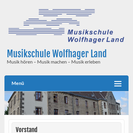
Skip
to
content
Musikschule Wolfhager Land
Musik hören – Musik machen – Musik erleben
Menü
Vorstand