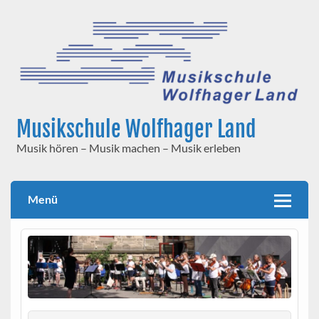
Skip
to
content
Musikschule Wolfhager Land
Musik hören – Musik machen – Musik erleben
Menü