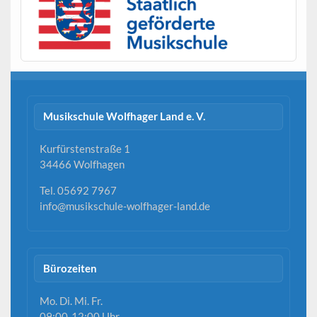
Musikschule Wolfhager Land e. V.
Kurfürstenstraße 1
34466 Wolfhagen
Tel. 05692 7967
info@musikschule-wolfhager-land.de
Bürozeiten
Mo. Di. Mi. Fr.
09:00-12:00 Uhr