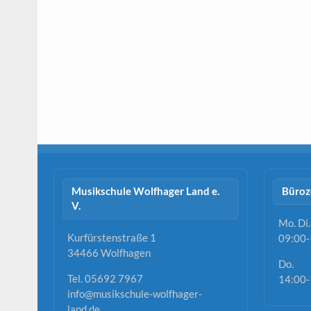
Musikschule Wolfhager Land e.
Büroz
V.
Mo. Di.
Kurfürstenstraße 1
09:00-
34466 Wolfhagen
Do.
Tel. 05692 7967
14:00-
info@musikschule-wolfhager-
land.de